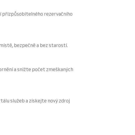
í přizpůsobitelného rezervačního
 místě, bezpečně a bez starostí.
ornění a snižte počet zmeškaných
tálu služeb a získejte nový zdroj