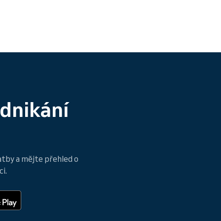
odnikání
atby a mějte přehled o
i.