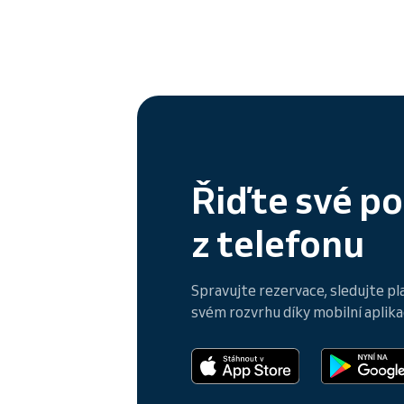
Řiďte své p
z telefonu
Spravujte rezervace, sledujte pl
svém rozvrhu díky mobilní aplikac