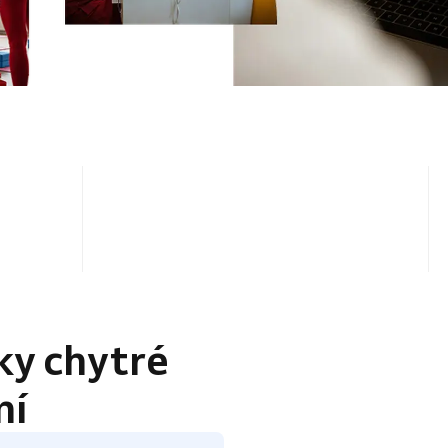
4.5 / 5
ky chytré
ní