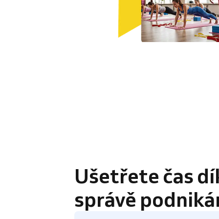
4.8 / 5
Ušetřete čas dí
správě podniká