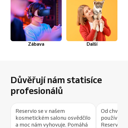
Zábava
Další
Důvěřují nám statisíce
profesionálů
Reservio se v našem
Od chvíle, 
kosmetickém salonu osvědčilo
používat r
a moc nám vyhovuje. Pomáhá
Reservio, 