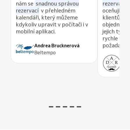
nám se
snadnou správou
rezervací z
rezervací
v přehledném
oceňuji re
kalendáři, který můžeme
klientům 
kdykoliv upravit v počítači i v
objednávat
mobilní aplikaci.
jejich tým
rychle vyře
požadavek,
Andrea Brucknerová
Beltempo
Ant
ADR