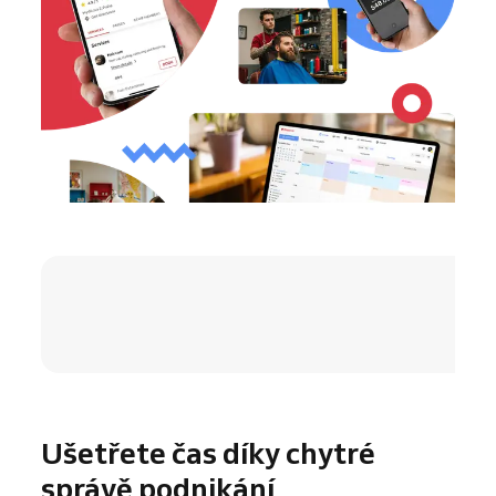
4.8 / 5
Ušetřete čas díky chytré
správě podnikání