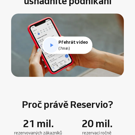
usnadníte podnikání
Přehrát video
(7min)
Proč právě Reservio?
21
mil.
20
mil.
rezervovaných zákazníků
rezervací ročně