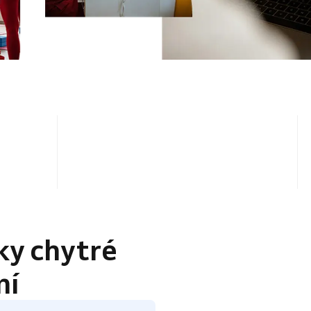
4.5 / 5
ky chytré
ní