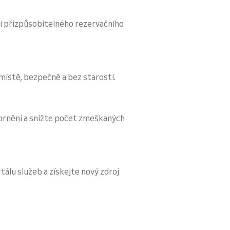
í přizpůsobitelného rezervačního
 místě, bezpečně a bez starostí.
ornění a snižte počet zmeškaných
tálu služeb a získejte nový zdroj