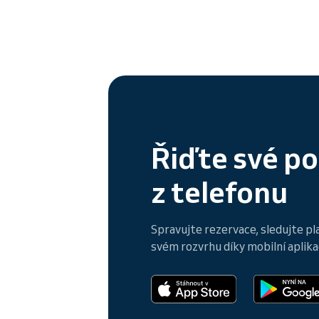
Řiďte své p
z telefonu
Spravujte rezervace, sledujte pl
svém rozvrhu díky mobilní aplikac