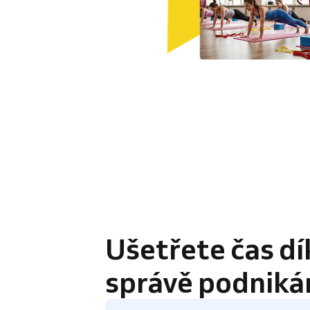
4.8 / 5
Ušetřete čas dí
správě podniká