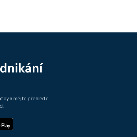
odnikání
atby a mějte přehled o
i.